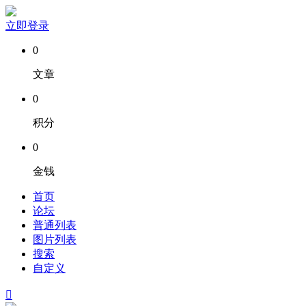
立即登录
0
文章
0
积分
0
金钱
首页
论坛
普通列表
图片列表
搜索
自定义
