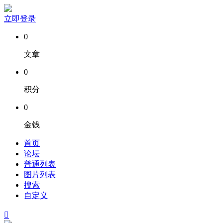
立即登录
0
文章
0
积分
0
金钱
首页
论坛
普通列表
图片列表
搜索
自定义
