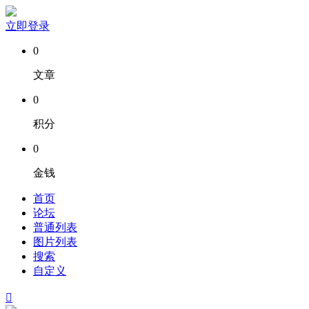
立即登录
0
文章
0
积分
0
金钱
首页
论坛
普通列表
图片列表
搜索
自定义
