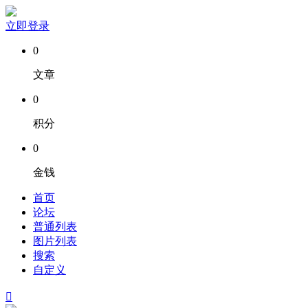
立即登录
0
文章
0
积分
0
金钱
首页
论坛
普通列表
图片列表
搜索
自定义
