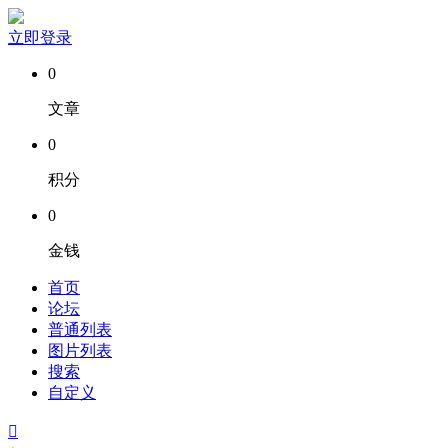
立即登录
0
文章
0
积分
0
金钱
首页
论坛
普通列表
图片列表
搜索
自定义
