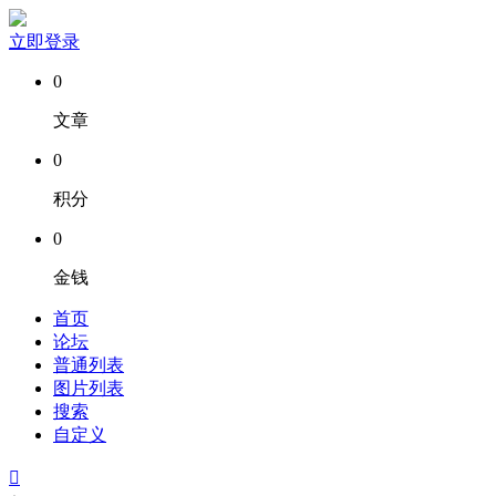
立即登录
0
文章
0
积分
0
金钱
首页
论坛
普通列表
图片列表
搜索
自定义
