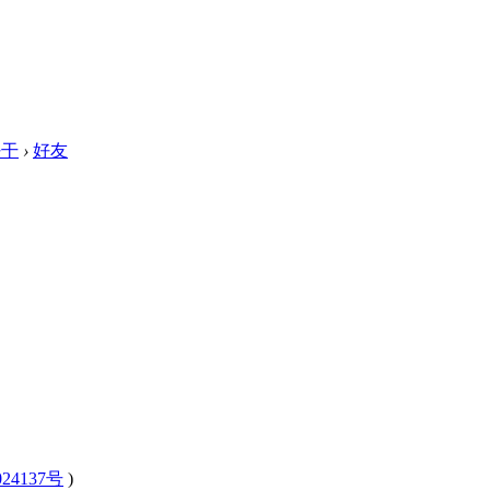
好干
›
好友
24137号
)