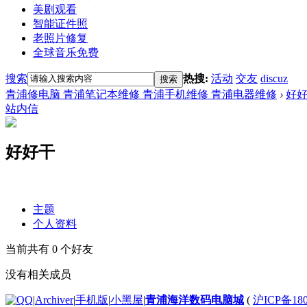
美剧观看
智能证件照
老照片修复
全球音乐免费
搜索
热搜:
活动
交友
discuz
搜索
青浦修电脑 青浦笔记本维修 青浦手机维修 青浦电器维修
›
好
站内信
好好干
主题
个人资料
当前共有
0
个好友
没有相关成员
|
Archiver
|
手机版
|
小黑屋
|
青浦海洋数码电脑城
(
沪ICP备180