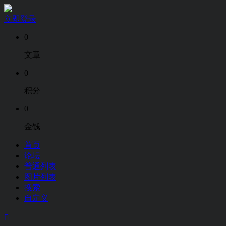
立即登录
0
文章
0
积分
0
金钱
首页
论坛
普通列表
图片列表
搜索
自定义
