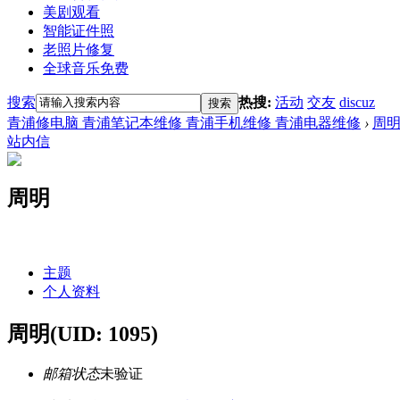
美剧观看
智能证件照
老照片修复
全球音乐免费
搜索
热搜:
活动
交友
discuz
搜索
青浦修电脑 青浦笔记本维修 青浦手机维修 青浦电器维修
›
周
站内信
周明
主题
个人资料
周明
(UID: 1095)
邮箱状态
未验证