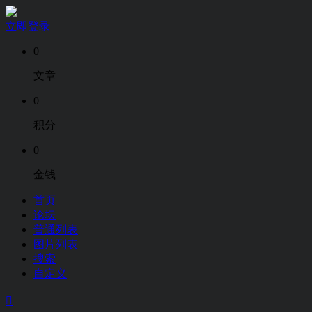
立即登录
0
文章
0
积分
0
金钱
首页
论坛
普通列表
图片列表
搜索
自定义
