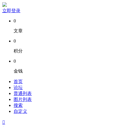
立即登录
0
文章
0
积分
0
金钱
首页
论坛
普通列表
图片列表
搜索
自定义
