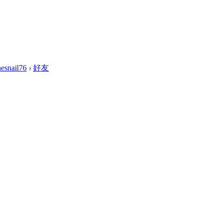
nesnail76
›
好友