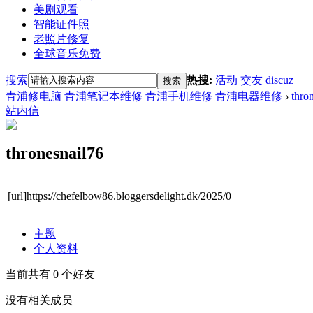
美剧观看
智能证件照
老照片修复
全球音乐免费
搜索
热搜:
活动
交友
discuz
搜索
青浦修电脑 青浦笔记本维修 青浦手机维修 青浦电器维修
›
thro
站内信
thronesnail76
[url]https://chefelbow86.bloggersdelight.dk/2025/0
主题
个人资料
当前共有
0
个好友
没有相关成员