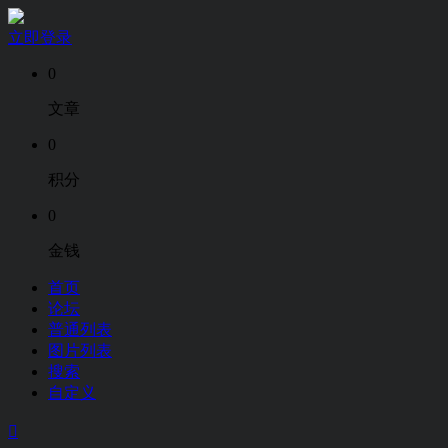
立即登录
0
文章
0
积分
0
金钱
首页
论坛
普通列表
图片列表
搜索
自定义
