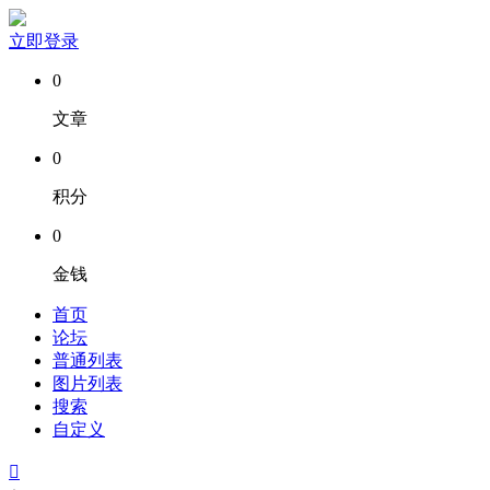
立即登录
0
文章
0
积分
0
金钱
首页
论坛
普通列表
图片列表
搜索
自定义
