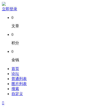
立即登录
0
文章
0
积分
0
金钱
首页
论坛
普通列表
图片列表
搜索
自定义
