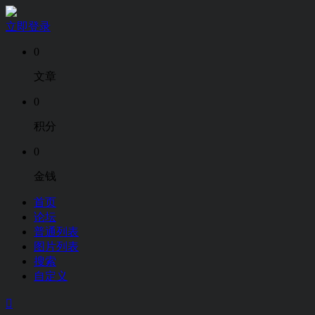
立即登录
0
文章
0
积分
0
金钱
首页
论坛
普通列表
图片列表
搜索
自定义
