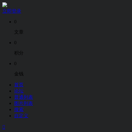
立即登录
0
文章
0
积分
0
金钱
首页
论坛
普通列表
图片列表
搜索
自定义
