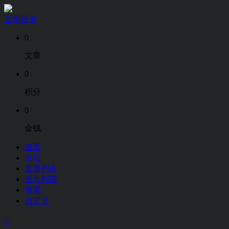
立即登录
0
文章
0
积分
0
金钱
首页
论坛
普通列表
图片列表
搜索
自定义
