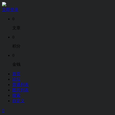
立即登录
0
文章
0
积分
0
金钱
首页
论坛
普通列表
图片列表
搜索
自定义
