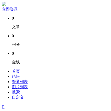
立即登录
0
文章
0
积分
0
金钱
首页
论坛
普通列表
图片列表
搜索
自定义
