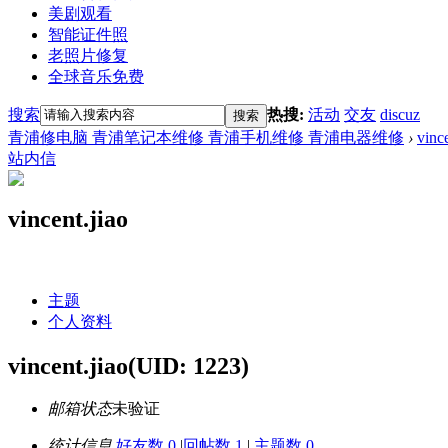
美剧观看
智能证件照
老照片修复
全球音乐免费
搜索
热搜:
活动
交友
discuz
搜索
青浦修电脑 青浦笔记本维修 青浦手机维修 青浦电器维修
›
vince
站内信
vincent.jiao
主题
个人资料
vincent.jiao
(UID: 1223)
邮箱状态
未验证
统计信息
好友数 0
|
回帖数 1
|
主题数 0