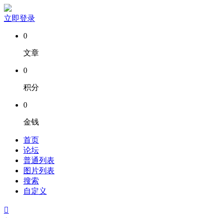
立即登录
0
文章
0
积分
0
金钱
首页
论坛
普通列表
图片列表
搜索
自定义
