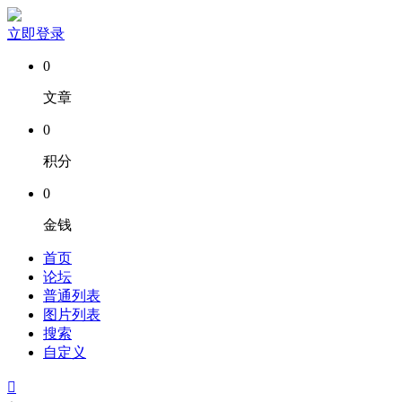
立即登录
0
文章
0
积分
0
金钱
首页
论坛
普通列表
图片列表
搜索
自定义
