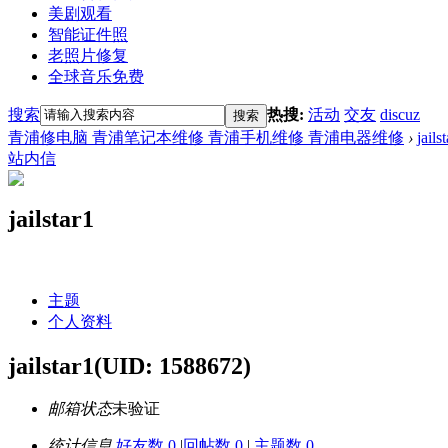
美剧观看
智能证件照
老照片修复
全球音乐免费
搜索
热搜:
活动
交友
discuz
搜索
青浦修电脑 青浦笔记本维修 青浦手机维修 青浦电器维修
›
jails
站内信
jailstar1
主题
个人资料
jailstar1
(UID: 1588672)
邮箱状态
未验证
统计信息
好友数 0
|
回帖数 0
|
主题数 0