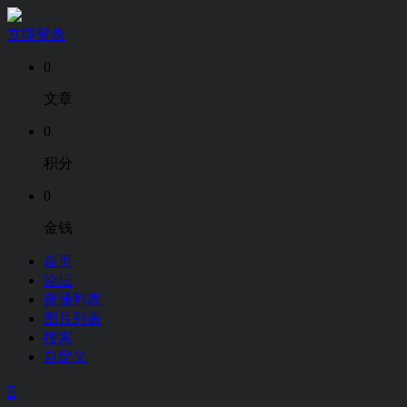
立即登录
0
文章
0
积分
0
金钱
首页
论坛
普通列表
图片列表
搜索
自定义
