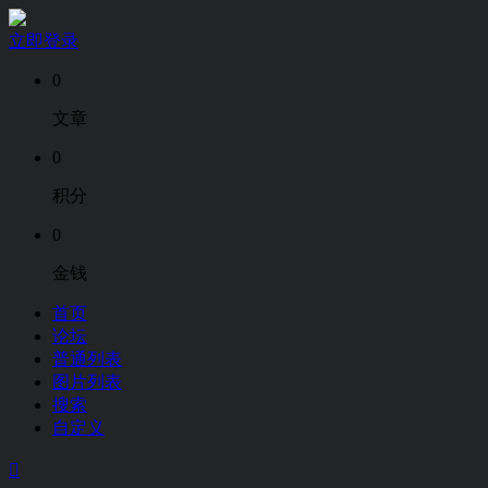
立即登录
0
文章
0
积分
0
金钱
首页
论坛
普通列表
图片列表
搜索
自定义
