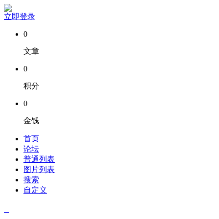
立即登录
0
文章
0
积分
0
金钱
首页
论坛
普通列表
图片列表
搜索
自定义
