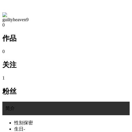
TA的空间
guiltyheaven9
0
作品
0
关注
1
粉丝
简介
性别
保密
生日
-