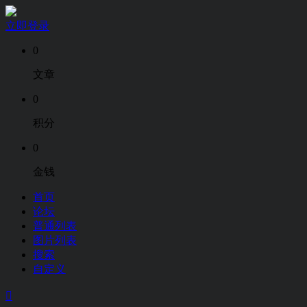
立即登录
0
文章
0
积分
0
金钱
首页
论坛
普通列表
图片列表
搜索
自定义
