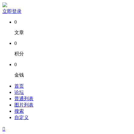
立即登录
0
文章
0
积分
0
金钱
首页
论坛
普通列表
图片列表
搜索
自定义
