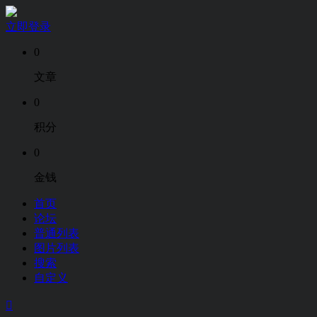
立即登录
0
文章
0
积分
0
金钱
首页
论坛
普通列表
图片列表
搜索
自定义
