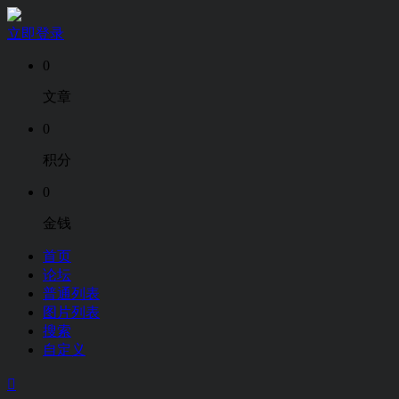
立即登录
0
文章
0
积分
0
金钱
首页
论坛
普通列表
图片列表
搜索
自定义
