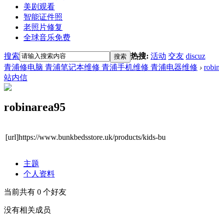
美剧观看
智能证件照
老照片修复
全球音乐免费
搜索
热搜:
活动
交友
discuz
搜索
青浦修电脑 青浦笔记本维修 青浦手机维修 青浦电器维修
›
robi
站内信
robinarea95
[url]https://www.bunkbedsstore.uk/products/kids-bu
主题
个人资料
当前共有
0
个好友
没有相关成员