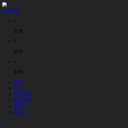
立即登录
0
文章
0
积分
0
金钱
首页
论坛
普通列表
图片列表
搜索
自定义
