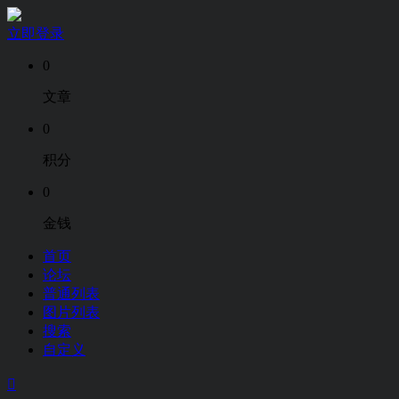
立即登录
0
文章
0
积分
0
金钱
首页
论坛
普通列表
图片列表
搜索
自定义
