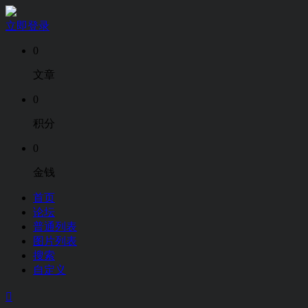
立即登录
0
文章
0
积分
0
金钱
首页
论坛
普通列表
图片列表
搜索
自定义
