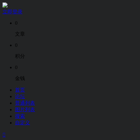
立即登录
0
文章
0
积分
0
金钱
首页
论坛
普通列表
图片列表
搜索
自定义
