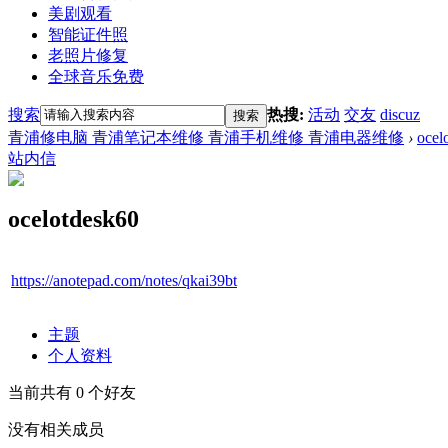
美剧观看
智能证件照
老照片修复
全球音乐免费
搜索
热搜:
活动
交友
discuz
搜索
青浦修电脑 青浦笔记本维修 青浦手机维修 青浦电器维修
›
ocel
站内信
ocelotdesk60
https://anotepad.com/notes/qkai39bt
主题
个人资料
当前共有
0
个好友
没有相关成员