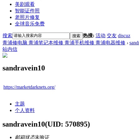
美剧观看
智能证件照
老照片修复
全球音乐免费
搜索
热搜:
活动
交友
discuz
搜索
青浦修电脑 青浦笔记本维修 青浦手机维修 青浦电器维修
›
sand
站内信
sandravein10
https://marketdarknets.org/
主题
个人资料
sandravein10
(UID: 570895)
邮箱状态
未验证