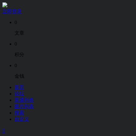
立即登录
0
文章
0
积分
0
金钱
首页
论坛
普通列表
图片列表
搜索
自定义
