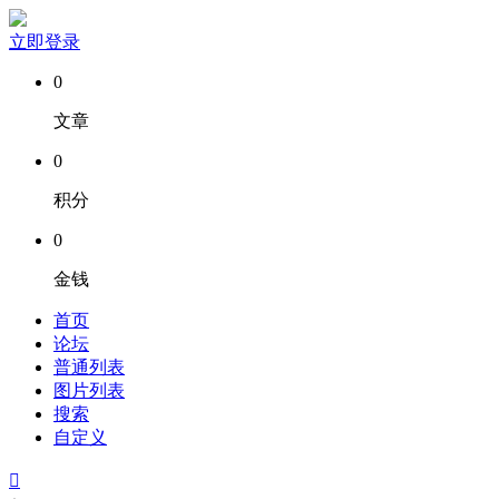
立即登录
0
文章
0
积分
0
金钱
首页
论坛
普通列表
图片列表
搜索
自定义
