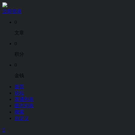
立即登录
0
文章
0
积分
0
金钱
首页
论坛
普通列表
图片列表
搜索
自定义
