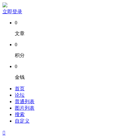
立即登录
0
文章
0
积分
0
金钱
首页
论坛
普通列表
图片列表
搜索
自定义
