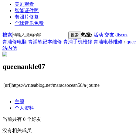
美剧观看
智能证件照
老照片修复
全球音乐免费
搜索
热搜:
活动
交友
discuz
搜索
青浦修电脑 青浦笔记本维修 青浦手机维修 青浦电器维修
›
quee
站内信
queenankle07
[url]https://writeablog.net/maracaocean58/a-journe
主题
个人资料
当前共有
0
个好友
没有相关成员