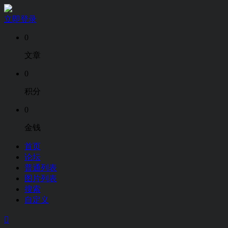
立即登录
0
文章
0
积分
0
金钱
首页
论坛
普通列表
图片列表
搜索
自定义
