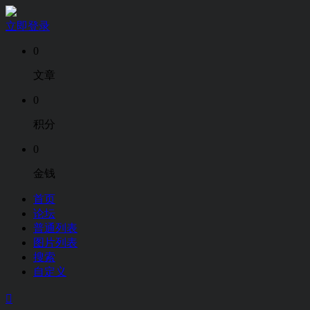
立即登录
0
文章
0
积分
0
金钱
首页
论坛
普通列表
图片列表
搜索
自定义
