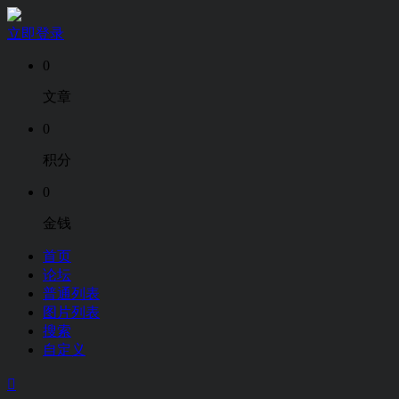
立即登录
0
文章
0
积分
0
金钱
首页
论坛
普通列表
图片列表
搜索
自定义
