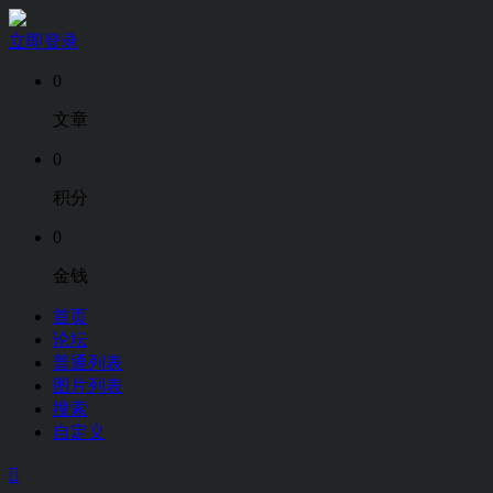
立即登录
0
文章
0
积分
0
金钱
首页
论坛
普通列表
图片列表
搜索
自定义
