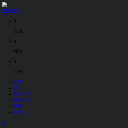
立即登录
0
文章
0
积分
0
金钱
首页
论坛
普通列表
图片列表
搜索
自定义
