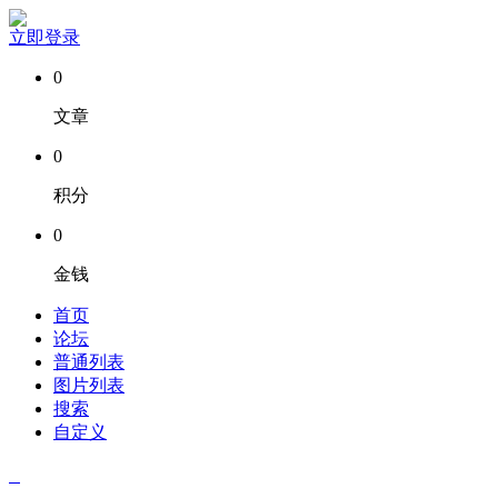
立即登录
0
文章
0
积分
0
金钱
首页
论坛
普通列表
图片列表
搜索
自定义
