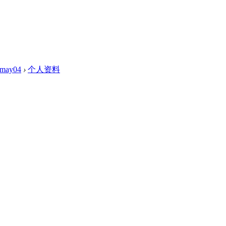
kmay04
›
个人资料