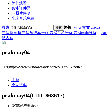
美剧观看
智能证件照
老照片修复
全球音乐免费
搜索
热搜:
活动
交友
discuz
搜索
青浦修电脑 青浦笔记本维修 青浦手机维修 青浦电器维修
›
pea
站内信
peakmay04
[url]https://www.windowsanddoors-r-us.co.uk/potter
主题
个人资料
peakmay04
(UID: 868617)
邮箱状态
未验证